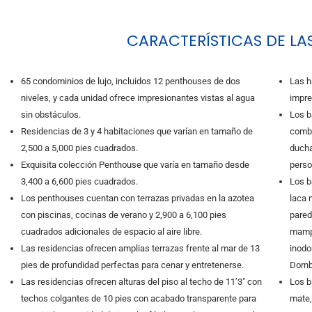
CARACTERÍSTICAS DE LA
65 condominios de lujo, incluidos 12 penthouses de dos
Las h
niveles, y cada unidad ofrece impresionantes vistas al agua
impre
sin obstáculos.
Los b
Residencias de 3 y 4 habitaciones que varían en tamaño de
combi
2,500 a 5,000 pies cuadrados.
ducha
Exquisita colección Penthouse que varía en tamaño desde
perso
3,400 a 6,600 pies cuadrados.
Los b
Los penthouses cuentan con terrazas privadas en la azotea
laca 
con piscinas, cocinas de verano y 2,900 a 6,100 pies
pared
cuadrados adicionales de espacio al aire libre.
mampa
Las residencias ofrecen amplias terrazas frente al mar de 13
inodo
pies de profundidad perfectas para cenar y entretenerse.
Dornb
Las residencias ofrecen alturas del piso al techo de 11’3″ con
Los b
techos colgantes de 10 pies con acabado transparente para
mate,