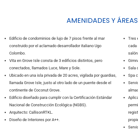
AMENIDADES Y ÁREA
Edificio de condominios de lujo de 7 pisos frente al mar
Tres 
construido por el aclamado desarrollador italiano Ugo
cada e
Colombo.
salón
Vita en Grove Isle consta de 3 edificios distintos, pero
Gimna
conectados, llamados Luce, Mare y Sole.
Sala 
Ubicado en una isla privada de 20 acres, vigilada por guardias,
Spa c
llamada Grove Isle, justo al otro lado de un puente desde el
Servi
continente de Coconut Grove.
almac
Edificio diseñado para cumplir con la Certificación Estándar
Aplica
Nacional de Construcción Ecológica (NGBS).
permi
Arquitecto: CallisonRTKL.
regis
Diseño de Interiores por A++.
propie
Servi