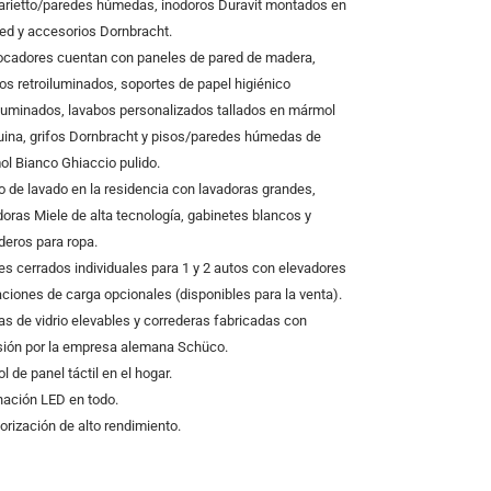
arietto/paredes húmedas, inodoros Duravit montados en
red y accesorios Dornbracht.
ocadores cuentan con paneles de pared de madera,
os retroiluminados, soportes de papel higiénico
iluminados, lavabos personalizados tallados en mármol
ina, grifos Dornbracht y pisos/paredes húmedas de
l Bianco Ghiaccio pulido.
o de lavado en la residencia con lavadoras grandes,
oras Miele de alta tecnología, gabinetes blancos y
deros para ropa.
es cerrados individuales para 1 y 2 autos con elevadores
aciones de carga opcionales (disponibles para la venta).
as de vidrio elevables y correderas fabricadas con
sión por la empresa alemana Schüco.
l de panel táctil en el hogar.
nación LED en todo.
orización de alto rendimiento.