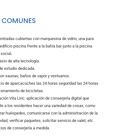
S COMUNES
entradas cubiertas con marquesina de vidrio, una para
dificio piscina frente a la bahía bar junto a la piscina
 social.
sio de alta tecnología.
de estudio dedicada.
on saunas, baños de vapor y vestuarios.
cio de aparcacoches las 24 horas seguridad las 24 horas
enamiento de bicicletas.
ción Vita Linc: aplicación de conserjería digital que
te a los residentes hacer una variedad de cosas, como
trar huéspedes, comunicarse con la administración de la
dad, verificar paquetes, solicitar servicio de valet, etc.
cios de conserjería a medida.