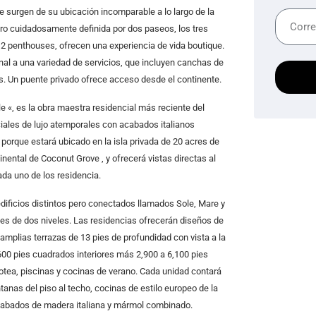
le surgen de su ubicación incomparable a lo largo de la
ero cuidadosamente definida por dos paseos, los tres
s 12 penthouses, ofrecen una experiencia de vida boutique.
onal a una variedad de servicios, que incluyen canchas de
ños. Un puente privado ofrece acceso desde el continente.
e «, es la obra maestra residencial más reciente del
ciales de lujo atemporales con acabados italianos
orque estará ubicado en la isla privada de 20 acres de
inental de Coconut Grove , y ofrecerá vistas directas al
da uno de los residencia.
edificios distintos pero conectados llamados Sole, Mare y
ses de dos niveles. Las residencias ofrecerán diseños de
amplias terrazas de 13 pies de profundidad con vista a la
00 pies cuadrados interiores más 2,900 a 6,100 pies
zotea, piscinas y cocinas de verano. Cada unidad contará
nas del piso al techo, cocinas de estilo europeo de la
acabados de madera italiana y mármol combinado.