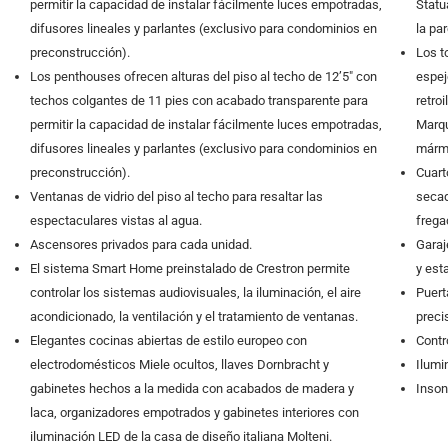
permitir la capacidad de instalar fácilmente luces empotradas,
Statu
difusores lineales y parlantes (exclusivo para condominios en
la pa
preconstrucción).
Los t
Los penthouses ofrecen alturas del piso al techo de 12’5″ con
espej
techos colgantes de 11 pies con acabado transparente para
retro
permitir la capacidad de instalar fácilmente luces empotradas,
Marqu
difusores lineales y parlantes (exclusivo para condominios en
mármo
preconstrucción).
Cuart
Ventanas de vidrio del piso al techo para resaltar las
secad
espectaculares vistas al agua.
frega
Ascensores privados para cada unidad.
Garaj
El sistema Smart Home preinstalado de Crestron permite
y est
controlar los sistemas audiovisuales, la iluminación, el aire
Puert
acondicionado, la ventilación y el tratamiento de ventanas.
preci
Elegantes cocinas abiertas de estilo europeo con
Contro
electrodomésticos Miele ocultos, llaves Dornbracht y
Ilumi
gabinetes hechos a la medida con acabados de madera y
Inson
laca, organizadores empotrados y gabinetes interiores con
iluminación LED de la casa de diseño italiana Molteni.