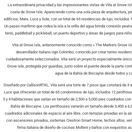
La extraordinaria privacidad y las impresionantes vistas de Vita at Grove Is
costa de Grove Isle. Apareciendo como una sola pieza de arquitectura, p
edificios, Mare, Luce y Sole, con un total de 65 residencias de lujo, incluido
Un paseo marítimo que rodea la isla a la orilla del agua brinda conexión peat
tenis, paddleball y pickleball, un puerto deportivo y áreas de juegos para ni
Vita at Grove Isle, anteriormente conocido como » The Markers Grove Isl
desarrollador italiano Ugo Colombo, conocido por crear torres residen
cuidadosamente seleccionados. Vita será un proyecto especialmente único p
Grove Isle, protegida por guardias, justo sobre el puente desde la parte cont
agua de la Bahía de Biscayne desde todos y ca
Diseñado por CallisonRTKL, Vita será una torre de 7 pisos que constará de 3 
Luce que ofrecerán un total de 65 condominios de lujo, incluidos 12 penthou
3 y 4 habitaciones que varían en tamaño de 2,500 a 5,000 pies cuadrados con 
Bahía de Biscayne. Los penthouses variarán en tamaño desde 3,400 a 6,6
cuadrados adicionales de espacio al aire libre, con terrazas privadas en la a
con ascensores privados, sistemas Crestron Smart Home, techos altos, venta
firma italiana de diseño de cocinas Molteni y baños con exquisitos 