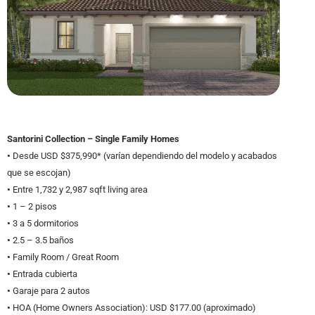
Santorini Collection – Single Family Homes
•
Desde USD $375,990* (varían dependiendo del modelo y acabados
que se escojan)
•
Entre 1,732 y 2,987 sqft living area
•
1 – 2 pisos
•
3 a 5 dormitorios
•
2.5 – 3.5 baños
•
Family Room / Great Room
•
Entrada cubierta
•
Garaje para 2 autos
•
HOA (Home Owners Association): USD $177.00 (aproximado)