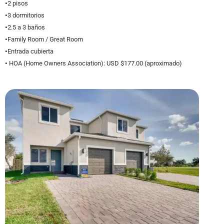
•
2 pisos
•
3 dormitorios
•
2.5 a 3 baños
•
Family Room / Great Room
•
Entrada cubierta
•
HOA (Home Owners Association): USD $177.00 (aproximado)