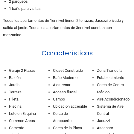
2 parqueos
1 baño para visitas
Todos los apartamentos de 1er nivel tienen 2 terrazas, Jacuzzi privado y
salida al jardín. Todos los apartamentos de 3er nivel cuentan con
mezzanine.
Características
Garaje 2 Plazas
Closet Construído
Zona Tranquila
Balcón
Baño Moderno
Establecimiento
Jardín
A estrenar
Cerca de Centro
Terraza
Acceso fluvial
Médico
Pileta
Campo
Aire Acondicionado
Piscina
Ubicación accesible
Sistema de Aire
Lote en Esquina
Cerca de
Central
Common Areas
Aeropuerto
Jacuzzi
Cemento
Cerca de la Playa
Ascensor