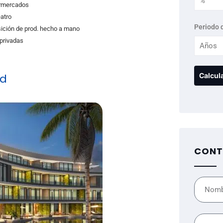
rmercados
eatro
Periodo 
ición de prod. hecho a mano
 privadas
nd
CONT