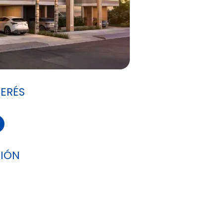
TERÉS
IÓN